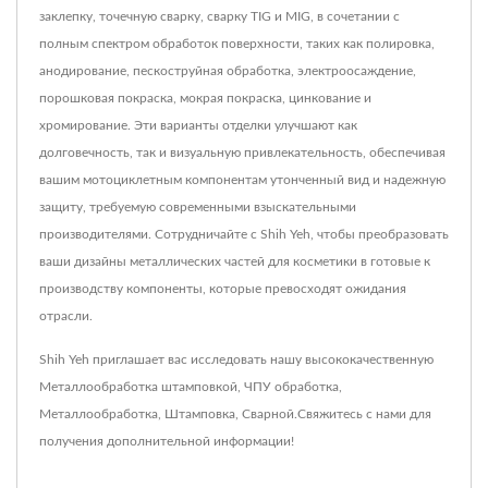
заклепку, точечную сварку, сварку TIG и MIG, в сочетании с
полным спектром обработок поверхности, таких как полировка,
анодирование, пескоструйная обработка, электроосаждение,
порошковая покраска, мокрая покраска, цинкование и
хромирование. Эти варианты отделки улучшают как
долговечность, так и визуальную привлекательность, обеспечивая
вашим мотоциклетным компонентам утонченный вид и надежную
защиту, требуемую современными взыскательными
производителями. Сотрудничайте с Shih Yeh, чтобы преобразовать
ваши дизайны металлических частей для косметики в готовые к
производству компоненты, которые превосходят ожидания
отрасли.
Shih Yeh приглашает вас исследовать нашу высококачественную
Металлообработка штамповкой
,
ЧПУ обработка
,
Металлообработка
,
Штамповка
,
Сварной
.
Свяжитесь с нами
для
получения дополнительной информации!