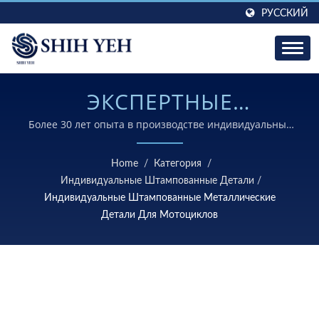
РУССКИЙ
ЭКСПЕРТНЫЕ
ПРЕЦИЗИОННЫЕ
Более 30 лет опыта в производстве индивидуальных
металлических штамповок, сложных геометрий и
МЕТАЛЛИЧЕСКИЕ
современных поверхностных обработок для
Home
/
Категория
/
косметических компонентов мотоциклов.
КРЫШКИ, ЩИТЫ И
Индивидуальные Штампованные Детали
/
Индивидуальные Штампованные Металлические
ЗАЩИТНЫЕ ЭЛЕМЕНТЫ
Детали Для Мотоциклов
ДЛЯ МОТОЦИКЛОВ.