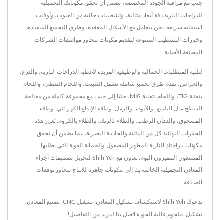
جنب مع مراقبة الجودة المخصصة، تضمن أن تحقق مكوناتك التجميلية
للدراجات النارية دقة أبعاد مثالية، وتشطيبات خالية من العيوب، وأوقات
استجابة سريعة. نحن نتعامل مع الأشكال المعقدة، وطرق التجميع المتعددة،
وخيارات التشطيب المتنوعة لتقديم مكونات تتجاوز مواصفات الشركات
المصنعة الأصلية.
لتلبية المتطلبات الجمالية والوظيفية الفريدة لأغطية الدراجات النارية، والدرع،
والحراس، نقدم طرق تجميع شاملة تشمل التثبيت، واللحام النقطي، واللحام
بتقنية TIG، واللحام بتقنية MIG، جنبًا إلى جنب مع مجموعة كاملة من معالجة
السطح مثل التلميع، والأنودة، والرمل، وطلاء الإيداع الكهربائي، وطلاء
المسحوق، والدهان الرطب، والطلاء بالزنك، والطلاء بالكروم. تُعزز هذه
الخيارات النهائية كل من المتانة والجاذبية البصرية، مما يضمن أن تحقق
مكونات دراجتك النارية المظهر المصقول والحماية القوية التي يطلبها
المصنعون المميزون اليوم. تعاون مع Shih Yeh لتحويل تصميمات أجزاء
المعادن التجميلية الخاصة بك إلى مكونات جاهزة للإنتاج تتجاوز توقعات
الصناعة.
تدعوك Shih Yeh لاستكشاف
تشكيل المعادن
,
تشغيل CNC
,
تصنيع المعادن
,
تشكيل
,
ملحوم
عالية الجودة.
اتصل بنا
لمزيد من التفاصيل!