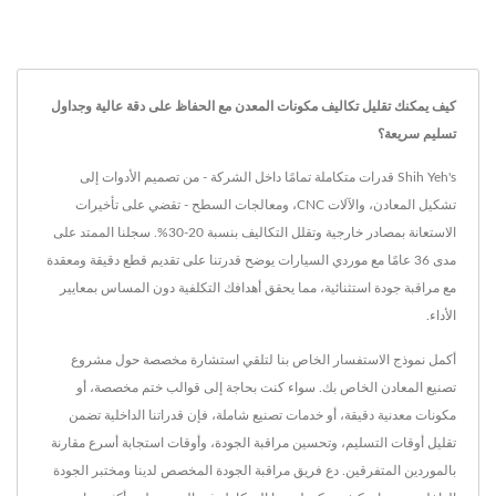
كيف يمكنك تقليل تكاليف مكونات المعدن مع الحفاظ على دقة عالية وجداول
تسليم سريعة؟
Shih Yeh's قدرات متكاملة تمامًا داخل الشركة - من تصميم الأدوات إلى
تشكيل المعادن، والآلات CNC، ومعالجات السطح - تقضي على تأخيرات
الاستعانة بمصادر خارجية وتقلل التكاليف بنسبة 20-30%. سجلنا الممتد على
مدى 36 عامًا مع موردي السيارات يوضح قدرتنا على تقديم قطع دقيقة ومعقدة
مع مراقبة جودة استثنائية، مما يحقق أهدافك التكلفية دون المساس بمعايير
الأداء.
أكمل نموذج الاستفسار الخاص بنا لتلقي استشارة مخصصة حول مشروع
تصنيع المعادن الخاص بك. سواء كنت بحاجة إلى قوالب ختم مخصصة، أو
مكونات معدنية دقيقة، أو خدمات تصنيع شاملة، فإن قدراتنا الداخلية تضمن
تقليل أوقات التسليم، وتحسين مراقبة الجودة، وأوقات استجابة أسرع مقارنة
بالموردين المتفرقين. دع فريق مراقبة الجودة المخصص لدينا ومختبر الجودة