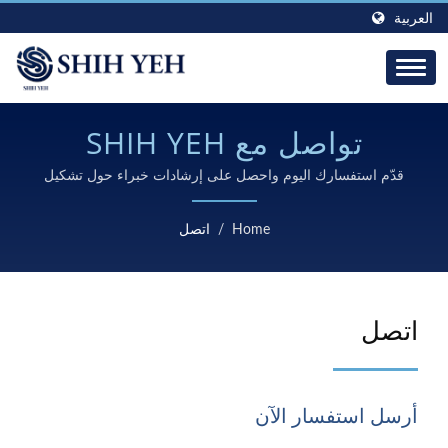
العربية
تواصل مع SHIH YEH
لاحتياجاتك من مكونات
قدّم استفسارك اليوم واحصل على إرشادات خبراء حول تشكيل
المعادن المخصص، وتصنيع CNC، وحلول تصنيع المعادن الدقيقة
المعادن
المصممة وفقًا لمتطلبات صناعتك.
Home
/
اتصل
اتصل
أرسل استفسار الآن