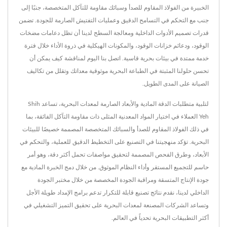
الخبيرة من الفولاذ المقاوم للصدأ وسبائك مقاومة للتآكل المتخصصة، جنبًا إلى
جنب مع التحكم في التسامح الدقيق وعمليات التفتيش الصارمة للجودة. تضمن
قدرات تصميم الأدوات الداخلية ومعالجة السطح لدينا أن تظل دعامات مضخات
الوقود، ودعائم خزانات الوقود، والمكونات الهيكلية في ذروة الأداء خلال فترة
خدمة ممتدة في بيئات بحرية قاسية. اتصل بنا اليوم لمناقشة كيف يمكن أن
تحسن حلولنا المثبتة في الطباعة البحرية موثوقية معداتك وتقلل من تكاليف
الصيانة على المدى الطويل.
لتلبية متطلبات الدقة المادية والأبعاد الصارمة لمعدات البحرية، تساعد Shih
Yeh العملاء في اختيار المواد المعدنية المثلى ذات مقاومة التآكل الفائقة، بما
في ذلك الفولاذ المقاوم للصدأ والسبائك المتخصصة المصممة خصيصًا للبيئات
البحرية. تؤكد منهجيتنا في التصنيع على التخطيط الدقيق للعملية، والتحكم في
الأبعاد، وطرق الفحص المصممة لتحقيق مواصفات تحمل أكثر دقة، وهو أمر
حاسم للتجميع المستقر وأداء النظام الموثوق. من خلال دمج الخبرة المادية مع
جودة الإنتاج المتسقة ومراقبة الجودة المخصصة من خلال مختبر الجودة
الداخلي لدينا، نقدم نتائج تصنيع قابلة للتكرار تدعم برامج الإمداد طويلة الأجل
وتساعد الشركات المصنعة لمعدات البحرية على تحقيق التميز التشغيلي في
أكثر التطبيقات البحرية تحدياً في العالم.