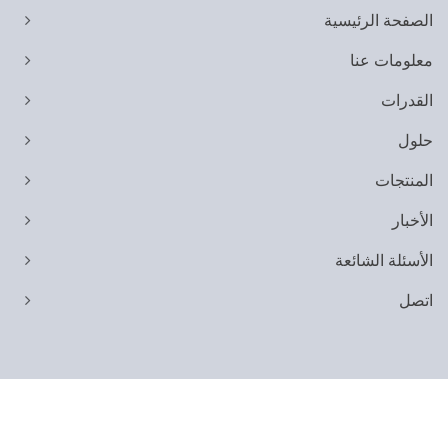
الصفحة الرئيسية
معلومات عنا
القدرات
حلول
المنتجات
الأخبار
الأسئلة الشائعة
اتصل
Copyright © 2026
Shih Yeh Ind. Co., Ltd.
All Rights Reserved.
Ready-Market
Consulted & Designed by