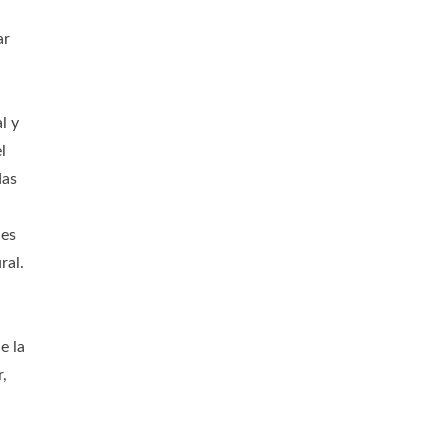
ar
l y
l
das
ues
ral.
e la
,