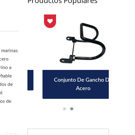
Productos Populares
s marinas
acero
rino a
fiable
inio
Conjunto De Gancho De
Gua
odos de
Acero
el
dos de