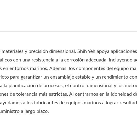
 materiales y precisión dimensional. Shih Yeh apoya aplicacione
tálicos con una resistencia a la corrosión adecuada, incluyendo 
as en entornos marinos. Además, los componentes del equipo ma
icto para garantizar un ensamblaje estable y un rendimiento con
njunto De Gancho De
Guardabarros De Alum
a la planificación de procesos, el control dimensional y los mét
Acero
nes de tolerancia más estrictas. Al centrarnos en la idoneidad d
 ayudamos a los fabricantes de equipos marinos a lograr resulta
uministro a largo plazo.