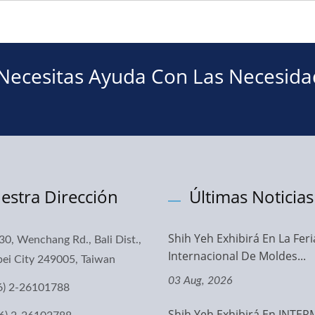
 Necesitas Ayuda Con Las Necesid
estra Dirección
Últimas Noticias
Shih Yeh Exhibirá En La Feri
30, Wenchang Rd., Bali Dist.,
Internacional De Moldes...
ei City 249005, Taiwan
03 Aug, 2026
6) 2-26101788
Shih Yeh Exhibirá En INTE