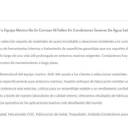
 Equipo Marino No Se Corroan Ni Fallen En Condiciones Severas De Agua Sal
 selección experta de materiales de acero inoxidable y aleaciones resistentes a la cor
ño de herramientas internas y tratamiento de superficies garantizan que sus soporte
o largo de una vida útil prolongada en entornos marinos exigentes. Contáctenos hoy
 costos de mantenimiento a largo plazo.
 dimensional del equipo marino, Shih Yeh ayuda a los clientes a seleccionar materiales
as específicamente para entornos marinos. Nuestro enfoque de fabricación enfatiza un
tolerancia más estrictas, críticas para un ensamblaje estable y un rendimiento confiab
 a través de nuestro laboratorio de calidad interno, ofrecemos resultados de fabrica
ncia operativa en las aplicaciones marinas más desafiantes del mundo.
etal
,
Mecanizado CNC
,
Fabricación de metal
,
Troquelado
,
Soldado
.
Contáctenos
para 