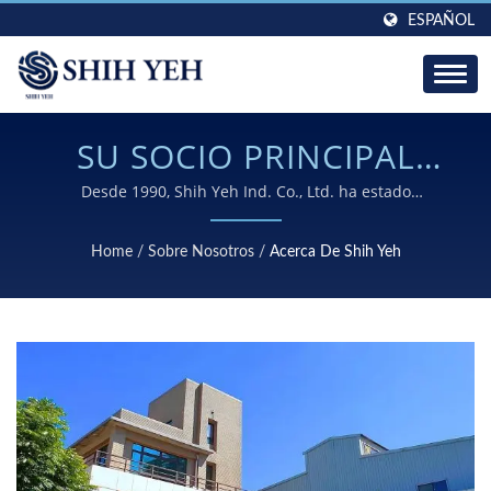
ESPAÑOL
SU SOCIO PRINCIPAL
PARA LA FABRICACIÓN
Desde 1990, Shih Yeh Ind. Co., Ltd. ha estado
entregando piezas de estampado de metal
DE PIEZAS DE
personalizadas y componentes metálicos de precisión a
Home
/
Sobre Nosotros
/
Acerca De Shih Yeh
clientes B2B globales en los sectores automotriz,
ESTAMPADO DE
médico, de defensa e industrial, con completas
PRECISIÓN
capacidades de fabricación internas.