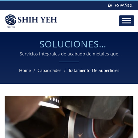
ESPAÑOL
SOLUCIONES
PROFESIONALES DE
Servicios integrales de acabado de metales que
incluyen pulido, galvanoplastia, anodizado y
TRATAMIENTO DE
recubrimientos especializados para cumplir con
Home
/
Capacidades
/
Tratamiento De Superficies
estrictos estándares de la industria
SUPERFICIES PARA UNA
MAYOR DURABILIDAD Y
ESTÉTICA