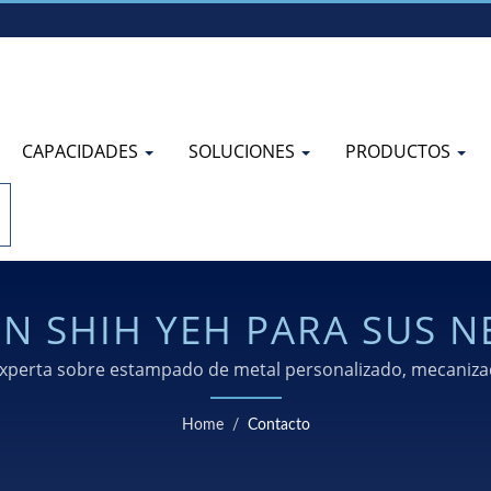
CAPACIDADES
SOLUCIONES
PRODUCTOS
N SHIH YEH PARA SUS N
OMPONENTES METÁLIC
 experta sobre estampado de metal personalizado, mecaniza
de precisión adaptadas a los requisitos de su industria.
Home
/
Contacto