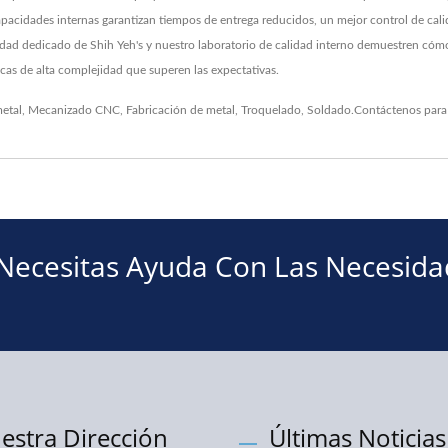
s capacidades internas garantizan tiempos de entrega reducidos, un mejor control de c
idad dedicado de Shih Yeh's y nuestro laboratorio de calidad interno demuestren có
icas de alta complejidad que superen las expectativas.
etal
,
Mecanizado CNC
,
Fabricación de metal
,
Troquelado
,
Soldado
.
Contáctenos
para 
 Necesitas Ayuda Con Las Necesid
estra Dirección
Últimas Noticias