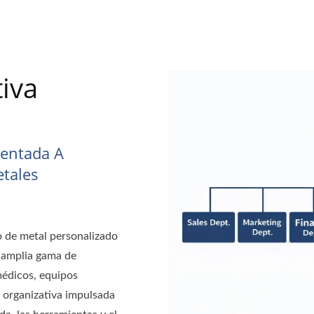
iva
ientada A
etales
o de metal personalizado
a amplia gama de
médicos, equipos
 organizativa impulsada