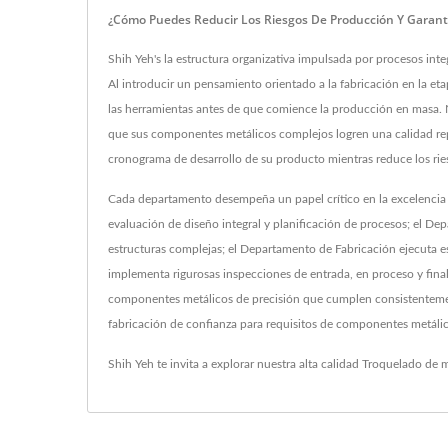
¿Cómo Puedes Reducir Los Riesgos De Producción Y Garanti
Shih Yeh's la estructura organizativa impulsada por procesos integ
Al introducir un pensamiento orientado a la fabricación en la eta
las herramientas antes de que comience la producción en masa. N
que sus componentes metálicos complejos logren una calidad rep
cronograma de desarrollo de su producto mientras reduce los rie
Cada departamento desempeña un papel crítico en la excelencia d
evaluación de diseño integral y planificación de procesos; el De
estructuras complejas; el Departamento de Fabricación ejecuta 
implementa rigurosas inspecciones de entrada, en proceso y final
componentes metálicos de precisión que cumplen consistentemente
fabricación de confianza para requisitos de componentes metálic
Shih Yeh te invita a explorar nuestra alta calidad
Troquelado de m