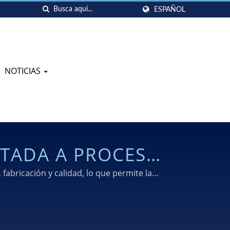
ESPAÑOL
NOTICIAS
NTADA A PROCESOS
ERSONALIZADOS
fabricación y calidad, lo que permite la
 para la producción en masa a largo plazo en