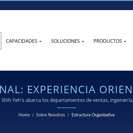
CAPACIDADES
SOLUCIONES
PRODUCTOS
NAL: EXPERIENCIA ORIE
ICACIÓN DE METALES P
 Shih Yeh's abarca los departamentos de ventas, ingeniería, 
eño en componentes metálicos estables y repetibles, listos
Home
/
Sobre Nosotros
/
Estructura Organizativa
múltiples industrias.