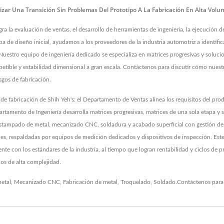
zar Una Transición Sin Problemas Del Prototipo A La Fabricación En Alta Vo
ra la evaluación de ventas, el desarrollo de herramientas de ingeniería, la ejecución d
pa de diseño inicial, ayudamos a los proveedores de la industria automotriz a identific
uestro equipo de ingeniería dedicado se especializa en matrices progresivas y soluc
etible y estabilidad dimensional a gran escala. Contáctenos para discutir cómo nues
sgos de fabricación.
e fabricación de Shih Yeh's: el Departamento de Ventas alinea los requisitos del pro
partamento de Ingeniería desarrolla matrices progresivas, matrices de una sola etapa 
estampado de metal, mecanizado CNC, soldadura y acabado superficial con gestión de
es, respaldadas por equipos de medición dedicados y dispositivos de inspección. Este 
 con los estándares de la industria, al tiempo que logran rentabilidad y ciclos de p
os de alta complejidad.
etal
,
Mecanizado CNC
,
Fabricación de metal
,
Troquelado
,
Soldado
.
Contáctenos
para 