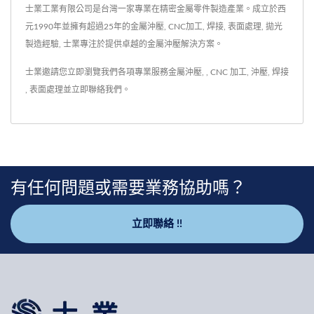
士業工業有限公司是台灣一家專業在精密金屬零件製造產業。成立於西
元1990年並擁有超過25年的金屬沖壓, CNC加工, 焊接, 表面處理, 拋光
製造經驗, 士業專注於提供卓越的金屬沖壓解決方案。
士業邀請您立即瀏覽我們各項專業服務
金屬沖壓
,
,
CNC 加工
,
沖壓
,
焊接
,
表面處理
並
立即聯絡我們
。
有任何問題或需要業務協助嗎？
立即聯絡 !!