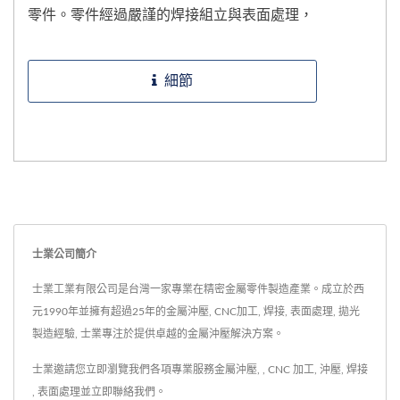
零件。零件經過嚴謹的焊接組立與表面處理，
以提供高品質外觀質感且耐用的成品。透過先
進製造技術，士業克服不鏽鋼彎管加工的獨特
細節
挑戰，確保產品具備卓越的可靠性與高品質。
士業公司簡介
士業工業有限公司是台灣一家專業在精密金屬零件製造產業。成立於西
元1990年並擁有超過25年的金屬沖壓, CNC加工, 焊接, 表面處理, 拋光
製造經驗, 士業專注於提供卓越的金屬沖壓解決方案。
士業邀請您立即瀏覽我們各項專業服務
金屬沖壓
,
,
CNC 加工
,
沖壓
,
焊接
,
表面處理
並
立即聯絡我們
。