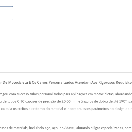
r De Motocicleta E Os Canos Personalizados Atendam Aos Rigorosos Requisito
tregou com sucesso tubos personalizados para aplicações em motocicletas, abordando 
a de tubos CNC capazes de precisão de ±0,05 mm e ângulos de dobra de até 190°, g
e calcula os efeitos de retorno do material e incorpora esses parâmetros no design d
os de materiais, incluindo aço, aço inoxidável, alumínio e ligas especializadas, com 