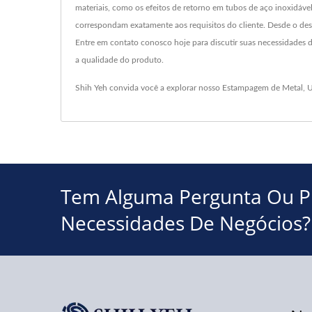
materiais, como os efeitos de retorno em tubos de aço inoxidáve
correspondam exatamente aos requisitos do cliente. Desde o desig
Entre em contato conosco hoje para discutir suas necessidades 
a qualidade do produto.
Shih Yeh convida você a explorar nosso
Estampagem de Metal
,
U
Tem Alguma Pergunta Ou Pr
Necessidades De Negócios?