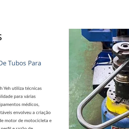
s
De Tubos Para
 Yeh utiliza técnicas
lidade para várias
uipamentos médicos,
táveis envolveu a criação
de motor de motocicleta e
perfil e razão de