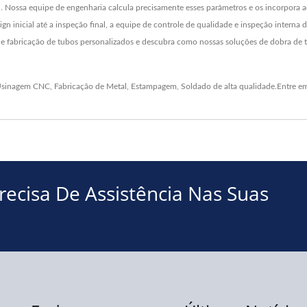
l. Nossa equipe de engenharia calcula precisamente esses parâmetros e os incorpora a
n inicial até a inspeção final, a equipe de controle de qualidade e inspeção interna
de fabricação de tubos personalizados e descubra como nossas soluções de dobra de t
sinagem CNC
,
Fabricação de Metal
,
Estampagem
,
Soldado
de alta qualidade.
Entre e
ecisa De Assistência Nas Suas