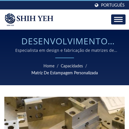
PORTUGUÊS
DESENVOLVIMENTO
ABRANGENTE DE
Especialista em design e fabricação de matrizes de
estampagem internas com décadas de experiência
FERRAMENTAS E
comprovada nos setores automotivo, médico e
Home
/
Capacidades
/
industrial
MATRIZES PARA
Matriz De Estampagem Personalizada
ESTAMPAGEM DE METAL
DE PRECISÃO