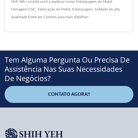
Shih Yeh convida você a explorar nosso
Estampagem de Metal
,
Usinagem CNC
,
Fabricação de Metal
,
Estampagem
,
Soldado
de alta
qualidade.
Entre em Contato
para mais detalhes!
Tem Alguma Pergunta Ou Precisa De
Assistência Nas Suas Necessidades
De Negócios?
CONTATO AGORA!!