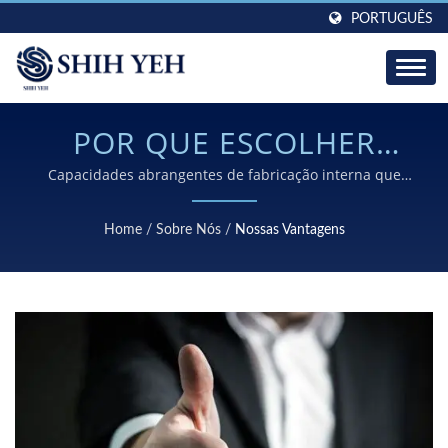
PORTUGUÊS
POR QUE ESCOLHER
SHIH YEH PARA SUAS
Capacidades abrangentes de fabricação interna que
oferecem componentes metálicos de precisão com
NECESSIDADES DE
controle de qualidade excepcional e ciclos de produção
Home
/
Sobre Nós
/
Nossas Vantagens
rápidos para clientes B2B globais.
ESTAMPAGEM DE METAL
PERSONALIZADAS