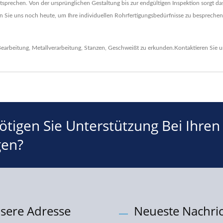
echen. Von der ursprünglichen Gestaltung bis zur endgültigen Inspektion sorgt das
eren Sie uns noch heute, um Ihre individuellen Rohrfertigungsbedürfnisse zu besprech
earbeitung
,
Metallverarbeitung
,
Stanzen
,
Geschweißt
zu erkunden.
Kontaktieren Sie 
tigen Sie Unterstützung Bei Ihren
gen?
sere Adresse
Neueste Nachri