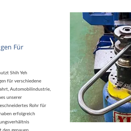
ngen Für
utzt Shih Yeh
gen für verschiedene
hrt, Automobilindustrie,
nes unserer
eschneidertes Rohr für
haben erfolgreich
ungsverhältnis
kt den genauen