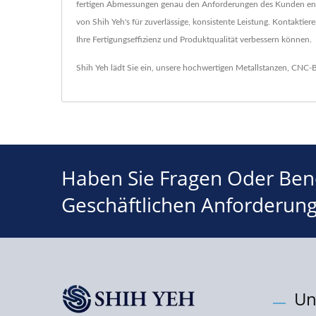
fertigen Abmessungen genau den Anforderungen des Kunden entspr
von Shih Yeh's für zuverlässige, konsistente Leistung. Kontakti
Ihre Fertigungseffizienz und Produktqualität verbessern können.
Shih Yeh lädt Sie ein, unsere hochwertigen
Metallstanzen
,
CNC-B
Haben Sie Fragen Oder Benö
Geschäftlichen Anforderun
Un