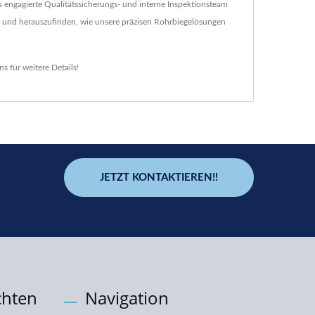
 engagierte Qualitätssicherungs- und interne Inspektionsteam
en und herauszufinden, wie unsere präzisen Rohrbiegelösungen
uns
für weitere Details!
JETZT KONTAKTIEREN!!
chten
Navigation