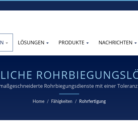
EN
LÖSUNGEN
PRODUKTE
NACHRICHTEN
TLICHE ROHRBIEGUNGSL
VERSCHIEDENE BRANCHE
d maßgeschneiderte Rohrbiegungsdienste mit einer Toleran
Motorradhersteller mit fortschrittlicher CNC-Ausrüstung und
Home
/
Fähigkeiten
/
Rohrfertigung