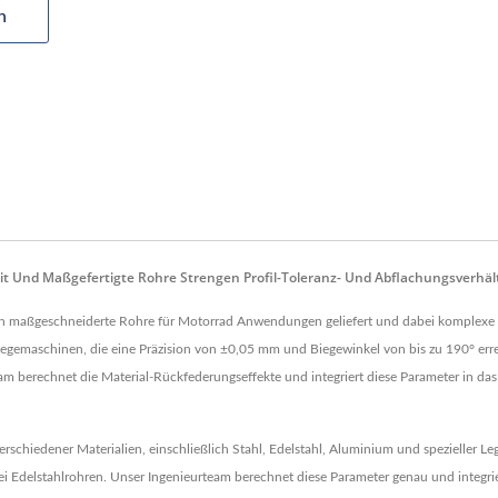
n
it Und Maßgefertigte Rohre Strengen Profil-Toleranz- Und Abflachungsverhä
reich maßgeschneiderte Rohre für Motorrad Anwendungen geliefert und dabei komplex
gemaschinen, die eine Präzision von ±0,05 mm und Biegewinkel von bis zu 190° errei
am berechnet die Material-Rückfederungseffekte und integriert diese Parameter in da
verschiedener Materialien, einschließlich Stahl, Edelstahl, Aluminium und spezieller
Edelstahlrohren. Unser Ingenieurteam berechnet diese Parameter genau und integriert