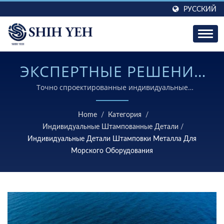
РУССКИЙ
ЭКСПЕРТНЫЕ РЕШЕНИЯ
ПО
Точно спроектированные индивидуальные
штампованные детали, разработанные для работы в
МЕТАЛЛООБРАБОТКЕ
суровых морских условиях с исключительной
Home
/
Категория
/
прочностью и надежностью.
ДЛЯ МОРСКОГО
Индивидуальные Штампованные Детали
/
Индивидуальные Детали Штамповки Металла Для
ОБОРУДОВАНИЯ.
Морского Оборудования