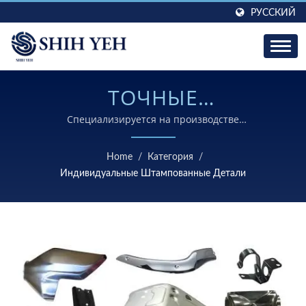
РУССКИЙ
ТОЧНЫЕ
ИНДИВИДУАЛЬНЫЕ
Специализируется на производстве
высококачественных индивидуальных металлических
ШТАМПОВАННЫЕ
штампованных компонентов, соответствующих
Home
/
Категория
/
строгим отраслевым стандартам, с более чем 30-
ДЕТАЛИ ДЛЯ
Индивидуальные Штампованные Детали
летним опытом.
РАЗЛИЧНЫХ ОТРАСЛЕЙ.