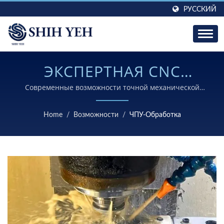
РУССКИЙ
ЭКСПЕРТНАЯ CNC
ОБРАБОТКА СЛОЖНЫХ
Современные возможности точной механической
обработки с более чем 30-летним опытом
МЕТАЛЛИЧЕСКИХ
производства сложных металлических деталей для
Home
/
Возможности
/
ЧПУ-Обработка
автомобильной, медицинской и промышленной
КОМПОНЕНТОВ
отраслей.