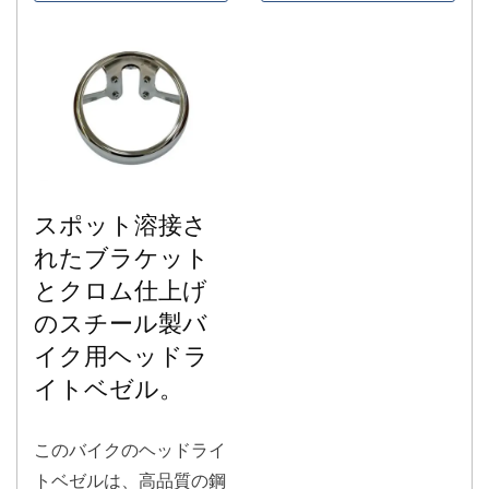
性と構造的完全性を確保
しています。カスタム製
のスタンピングダイと精
密な溶接を利用して、こ
の部品は厳しい公差要件
を満たしています。主要
なプロセスには、平行お
よび垂直公差を管理する
スポット溶接さ
ためのロボット溶接、厳
れたブラケット
格なR7公差を達成する
とクロム仕上げ
ためのベアリング穴の
のスチール製バ
CNCボーリング、そして
イク用ヘッドラ
サンドブラストおよび電
イトベゼル。
着塗装の高度な表面
このバイクのヘッドライ
トベゼルは、高品質の鋼