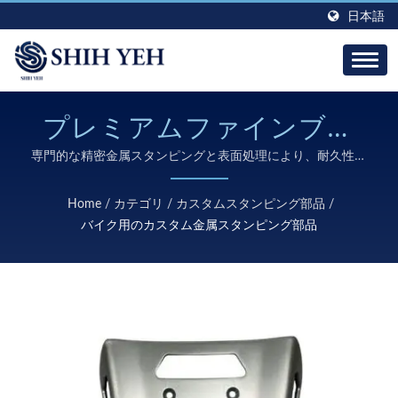
日本語
プレミアムファインブラ
ンクアルミニウムバイク
専門的な精密金属スタンピングと表面処理により、耐久性の
あるバイクアクセサリーをファインブランキング技術とプロ
用ラゲッジラック（アル
フェッショナルなアルマイト処理で設計しています。
Home
/
カテゴリ
/
カスタムスタンピング部品
/
マイト仕上げ）
バイク用のカスタム金属スタンピング部品