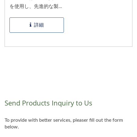
を使用し、先進的な製造
技術で作られています。
ベゼルは引き抜き加工に
詳細
よって形成され、リムの
下端に独自のデザイン特
徴を押し出すための追加
の機械加工が行われま
す。ブラケットはリムに
スポット溶接され、最終
的な部品は磨かれ、クロ
ムメッキされており、洗
練された外観と長持ちす
る耐久性が確保されてい
ます。