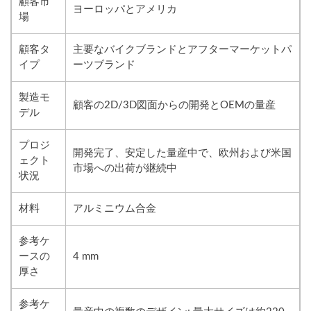
顧客市
ヨーロッパとアメリカ
場
顧客タ
主要なバイクブランドとアフターマーケットパ
イプ
ーツブランド
製造モ
顧客の2D/3D図面からの開発とOEMの量産
デル
プロジ
開発完了、安定した量産中で、欧州および米国
ェクト
市場への出荷が継続中
状況
材料
アルミニウム合金
参考ケ
ースの
4 mm
厚さ
参考ケ