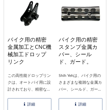
バイク用の精密
バイク用の精密
金属加工とCNC機
スタンプ金属カ
械加工ドロップ
バー、シール
リンク
ド、ガード。
この高性能ドロップリン
Shih Yehは、バイク用の
クは、オートバイ用に設
さまざまな複雑な金属カ
計されており、精密な製
バー、シールド、ガード
造と厳格な品質管理を組
を製造する豊富な経験を
み合わせて、優れた耐久
持っています。...
詳細
詳細