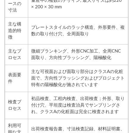
量産中の複数のデザイン; 最大サイズは約220
ースの
× 200 × 30 mm
寸法
主な構
プレートスタイルのラック構造、外形要件、複
造的特
数の取り付け穴、全周面取り
徴
主なプ
微細ブランキング、外形CNC加工、全周CNC
ロセス
面取り、方向性ブラッシング、陽極酸化
主な可視面および面取り部分はクラスAの化粧
表面要
面で、方向性ブラッシングおよびプロジェクト
件
特有の陽極酸化が施されています
初品検査、工程内検査、出荷検査；外形、取り
検査プ
付け穴、平坦度は検査治具でサンプリングさ
ロセス
れ、クラスAの化粧面は完全に検査されます
利用可
出荷検査報告書、寸法検査記録、材料証明書、
能な文