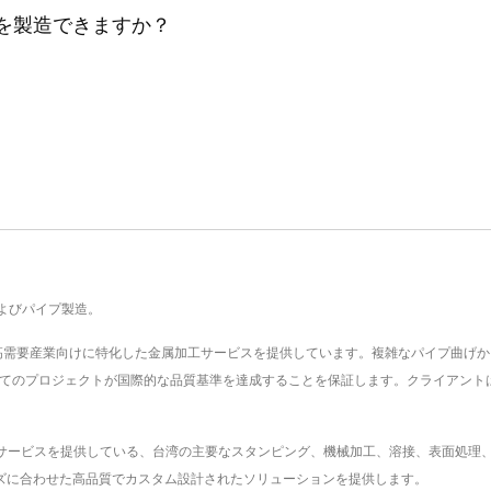
状を製造できますか？
よびパイプ製造。
宙、医療機器などの高需要産業向けに特化した金属加工サービスを提供しています。複雑なパイ
、すべてのプロジェクトが国際的な品質基準を達成することを保証します。クライアン
密金属部品製造業界にサービスを提供している、台湾の主要なスタンピング、機械加工、溶接、
ニーズに合わせた高品質でカスタム設計されたソリューションを提供します。