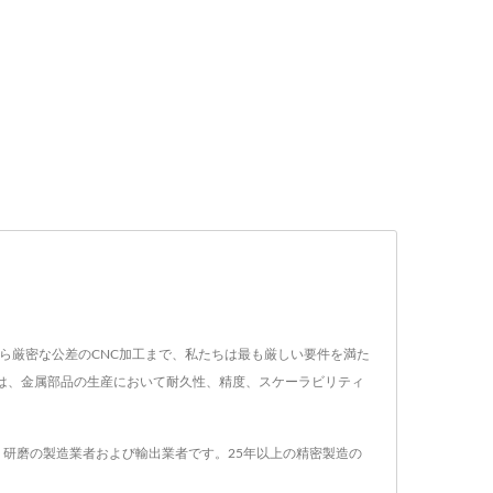
プ曲げから厳密な公差のCNC加工まで、私たちは最も厳しい要件を満た
トは、金属部品の生産において耐久性、精度、スケーラビリティ
表面処理、研磨の製造業者および輸出業者です。25年以上の精密製造の