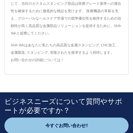
じて、当社のカスタムスタンピング部品は医療グレード基準への適合
性を確保するために徹底的な検証を受けます。 医療機器の革新を支
え、グローバルなヘルスケア市場での競争優位性を維持するための信
頼性が高く高品質な金属部品ソリューションを提供するために、Shih
Yehと提携してください。
Shih Yehはあなたに私たちの高品質な
金属スタンピング
,
CNC加工
,
金属製造
,
スタンピング
,
溶接された
を探求するよう招待します。
お問い合わせ
の詳細については！
ビジネスニーズについて質問やサポ
ートが必要ですか？
今すぐお問い合わせ!!