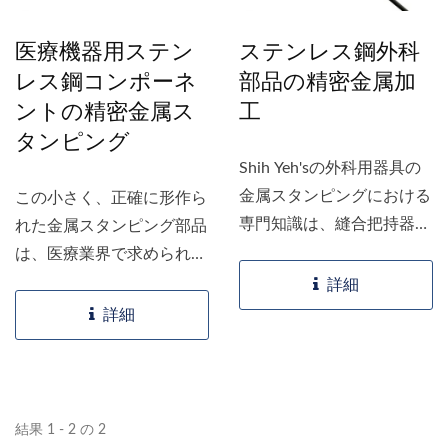
医療機器用ステン
ステンレス鋼外科
レス鋼コンポーネ
部品の精密金属加
ントの精密金属ス
工
タンピング
Shih Yeh'sの外科用器具の
金属スタンピングにおける
この小さく、正確に形作ら
専門知識は、縫合把持器の
れた金属スタンピング部品
ような複雑な医療用途に合
は、医療業界で求められる
わせた精密で高い公差の部
厳しい精度と耐久性の基準
詳細
品を提供します。...
を満たすために特注され
詳細
た、医療およびヘルスケア
機器に不可欠です。...
結果 1 - 2 の 2