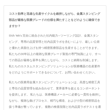
コスト効率と迅速な生産サイクルを維持しながら、金属スタンピング
部品が厳格な医療グレードの仕様を満たすことをどのように確保でき
ますか？
Shih Yeh's 完全に統合された社内能力—ツーリング設計、金属スタン
ピング、専用の品質管理と社内品質ラボを含む—により、厳しい公差
と優れた表面仕上げを持つ精密医療部品を生産することができます。
私たちの30年以上の複雑な医療グレード製造の専門知識により、すべ
ての部品が厳格な基準を満たしながら、コストと納期を削減します。
私たちのカスタムスタンピングソリューションが医療機器の生産要件
をどのようにサポートできるかについて、お問い合わせください。
私たちの医療用金属スタンピングソリューションは、高度な精密工具
と専任の品質管理を組み合わせて、業界基準を超えるコンポーネント
を提供します。 私たちは、医療機器メーカーに必要な一貫性を維持し
ながら、複雑な曲げプロセス、精巧な構造、および小型の精密部品を
扱う準備が整っています。 複数の検査段階と社内品質ラボテストを通