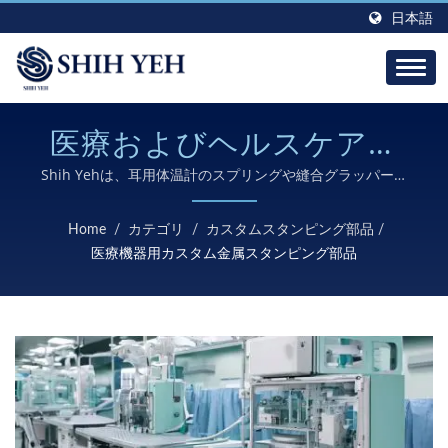
日本語
医療およびヘルスケア機
器用の高精度カスタム金属
Shih Yehは、耳用体温計のスプリングや縫合グラッパーを
含む医療機器用の精密金属部品の製造を専門としており、高
スタンピング部品
度な工具設計と厳格な品質管理を通じて厳しい医療グレード
Home
/
カテゴリ
/
カスタムスタンピング部品
/
の仕様を満たすように設計されています。
医療機器用カスタム金属スタンピング部品