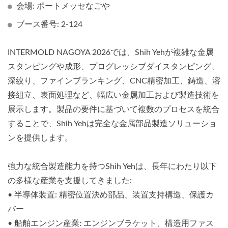
会場: ポートメッセなごや
ブース番号: 2-124
INTERMOLD NAGOYA 2026では、Shih Yehが複雑な金属
スタンピングや成形、プログレッシブダイスタンピング、
深絞り、ファインブランキング、CNC精密加工、鋳造、溶
接組立、表面処理など、幅広い金属加工および製造技術を
展示します。製品の要件に基づいて複数のプロセスを統合
することで、Shih Yehは完全な金属部品製造ソリューショ
ンを提供します。
強力な統合製造能力を持つShih Yehは、長年にわたり以下
の多様な産業を支援してきました:
• 半導体装置: 精密位置決め部品、装置支持構造、保護カ
バー
• 船舶エンジン産業: エンジンブラケット、構造用ファス