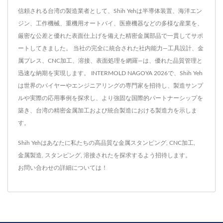
信頼される台湾の製造業者として、Shih Yehは半導体装置、海洋エン
ジン、工作機械、重機用オートバイ、医療機器などの多様な産業を、
厳密な公差と優れた表面仕上げを備えた精密金属部品で一貫してサポ
ートしてきました。 当社の完全に統合された社内能力—工具設計、金
属プレス、CNC加工、溶接、表面処理を網羅—は、優れた品質管理と
迅速な納期を実現します。 INTERMOLD NAGOYA 2026で、Shih Yeh
は世界のバイヤーやエンジニアリングの専門家を招待し、製造サンプ
ルや実際の応用事例を探求し、より強固な国際的パートナーシップを
築き、台湾の精密金属加工および統合製造における製造力を示しま
す。
Shih Yehはあなたに私たちの高品質な
金属スタンピング
,
CNC加工
,
金属製造
,
スタンピング
,
溶接された
を探求するよう招待します。
お問い合わせ
の詳細については！