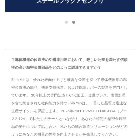
スチールフックアセンブリ
半導体機器の位置決めや構造用途において、厳しい公差を満たす信頼
性の高い精密金属部品をどのように調達できますか？
Shih Yehは、優れた表面仕上げと厳密な公差を持つ半導体機器用の精
密位置決め部品、機器支持構造、および保護カバーの製造を専門とし
ています。 30年以上の専門知識とCNC加工、金属プレス、表面処理
を含む統合された社内能力を持つShih Yehは、一貫した品質と迅速な
生産サイクルを保証します。 2026年のINTERMOLD NAGOYA（ブー
ス2-124）で私たちのチームとつながり、あなたの特定の精密金属部
品の要件について話し合い、私たちの統合製造ソリューションがどの
ようにあなたの機器の性能を向上させるかを発見してください。