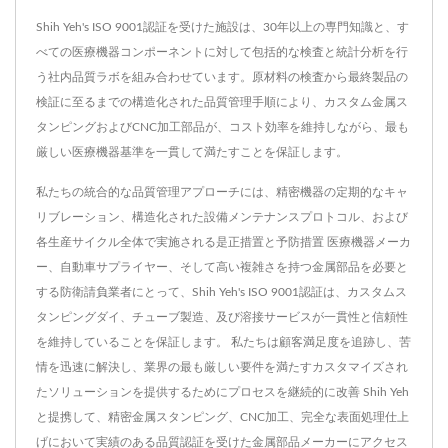
Shih Yeh's ISO 9001認証を受けた施設は、30年以上の専門知識と、す
べての医療機器コンポーネントに対して包括的な検査と統計分析を行
う社内品質ラボを組み合わせています。原材料の検査から最終製品の
検証に至るまでの構造化された品質管理手順により、カスタム金属ス
タンピングおよびCNC加工部品が、コスト効率を維持しながら、最も
厳しい医療機器基準を一貫して満たすことを保証します。
私たちの統合的な品質管理アプローチには、精密機器の定期的なキャ
リブレーション、構造化された設備メンテナンスプロトコル、および
各生産サイクル全体で実施される是正措置と予防措置 医療機器メーカ
ー、自動車サプライヤー、そして高い複雑さを持つ金属部品を必要と
する防衛請負業者にとって、Shih Yeh's ISO 9001認証は、カスタムス
タンピングダイ、チューブ製造、及び溶接サービスが一貫性と信頼性
を維持していることを保証します。 私たちは顧客満足度を追跡し、苦
情を迅速に解決し、業界の最も厳しい要件を満たすカスタマイズされ
たソリューションを提供するためにプロセスを継続的に改善 Shih Yeh
と提携して、精密金属スタンピング、CNC加工、完全な表面処理仕上
げにおいて実績のある品質認証を受けた金属部品メーカーにアクセス