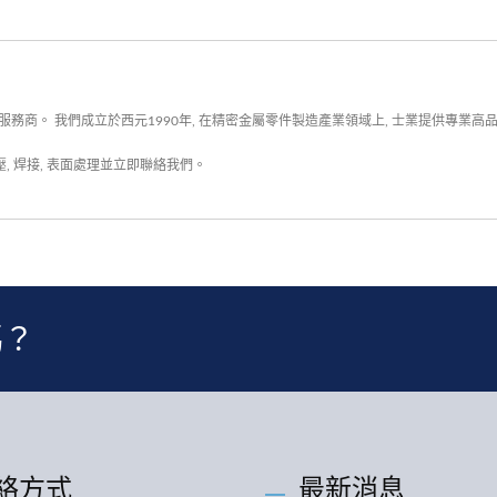
務商。 我們成立於西元1990年, 在精密金屬零件製造產業領域上, 士業提供專業高
壓
,
焊接
,
表面處理
並
立即聯絡我們
。
嗎？
絡方式
最新消息