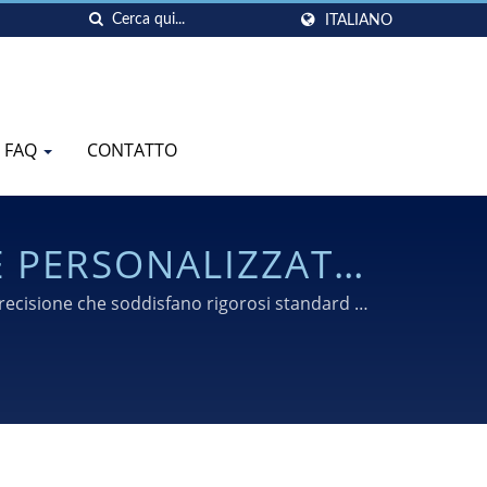
ITALIANO
FAQ
CONTATTO
IONE | SHIH YEH
precisione che soddisfano rigorosi standard di