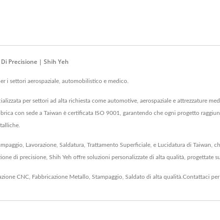
 Di Precisione | Shih Yeh
er i settori aerospaziale, automobilistico e medico.
pecializzata per settori ad alta richiesta come automotive, aerospaziale e attrezzature m
fabbrica con sede a Taiwan è certificata ISO 9001, garantendo che ogni progetto raggiunga
talliche.
ampaggio, Lavorazione, Saldatura, Trattamento Superficiale, e Lucidatura di Taiwan, che
ne di precisione, Shih Yeh offre soluzioni personalizzate di alta qualità, progettate su 
azione CNC
,
Fabbricazione Metallo
,
Stampaggio
,
Saldato
di alta qualità.
Contattaci
per 