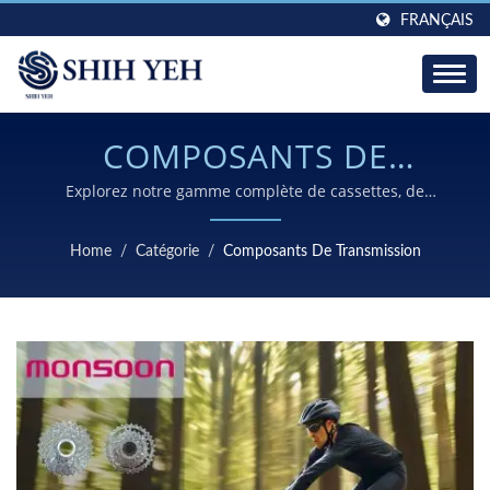
FRANÇAIS
COMPOSANTS DE
TRANSMISSION HAUT DE
Explorez notre gamme complète de cassettes, de
pignons, de dérailleurs avant, de dérailleurs arrière et
GAMME POUR CHAQUE
de manettes conçus pour les VTT, les vélos de route et
Home
/
Catégorie
/
Composants De Transmission
les vélos urbains dans le monde entier.
APPLICATION CYCLISTE