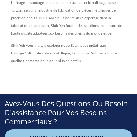
l'usinage, le soudage, le traitement de surface et le polissage, basé à
Taïwan, servant l'industrie de fabrication de pièces métalliques de
précision depuis 1990. Avec plus de 25 ans d'expertise dans la
fabrication de précision, Shih Yeh fournit des solutions sur mesure de
haute qualité adaptées aux besoins des clients du monde entier.
Shih Yeh vous invite à explorer notre
Estampage métallique
,
Usinage CNC
,
Fabrication métallique
,
Estampage
,
Soudé
de haute
qualité.
Contactez-nous
pour plus de détails !
Avez-Vous Des Questions Ou Besoin
D'assistance Pour Vos Besoins
Commerciaux ?